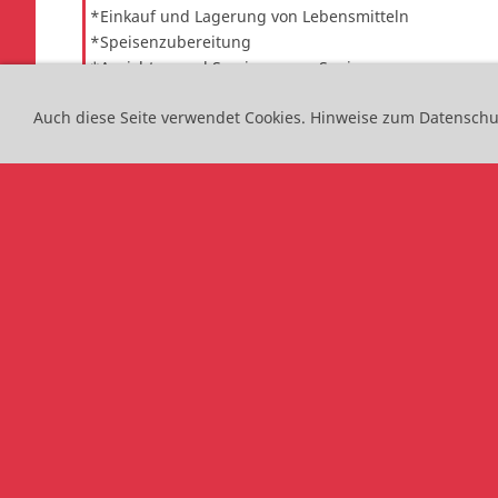
*Einkauf und Lagerung von Lebensmitteln
*Speisenzubereitung
*Anrichten und Servieren von Speisen
*Eindecken und Gestalten von Tischen und Räumen
Auch diese Seite verwendet Cookies.
Hinweise zum Datenschut
*Reinigung und Pflege von Räumen und Einrichtung
*Reinigung, Pflege und Instandhaltung von Textilien
*Betreuung und Pflege von Menschen
Beschäftigungsbetriebe:
-unterschiedliche Bereiche, auch von Privathaushalte
-Gastronomie, Krankenhäuser, Pflegeheimen, ambulan
-Wäschereien, Hotels und Jugendherbergen
Ansprechpartner:
Frau Schrammel | e-mail:
s
Links fü