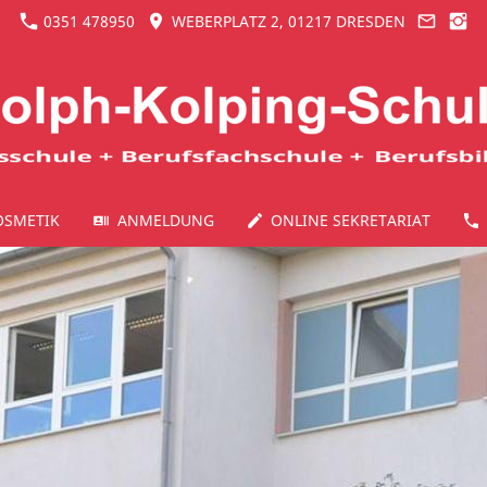
0351 478950
WEBERPLATZ 2, 01217 DRESDEN
OSMETIK
ANMELDUNG
ONLINE SEKRETARIAT