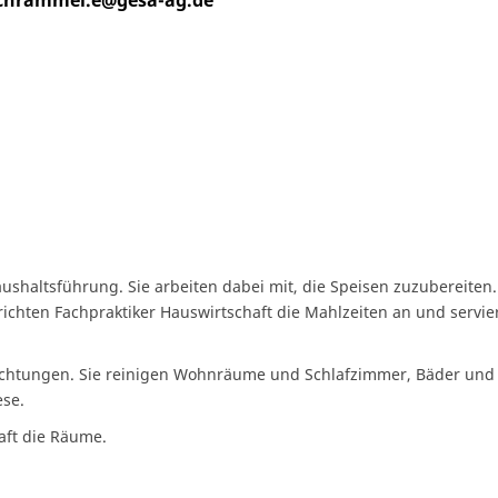
chrammel.e@gesa-ag.de
shaltsführung. Sie arbeiten dabei mit, die Speisen zuzubereiten
richten Fachpraktiker Hauswirtschaft die Mahlzeiten an und servi
richtungen. Sie reinigen Wohnräume und Schlafzimmer, Bäder und
ese.
aft die Räume.