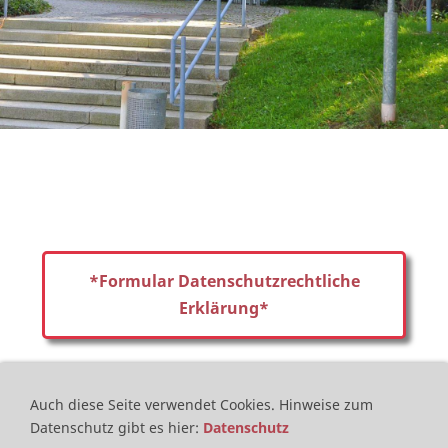
*Formular Datenschutzrechtliche
Erklärung*
Bitte elektronisch ausfüllen!
Hinweis für Apple User (
IPad, IPhone
): Im
Auch diese Seite verwendet Cookies.
Hinweise zum
Kontextmenü des Safari-Browsers auf "
Markieren
"
Datenschutz gibt es hier
:
Datenschutz