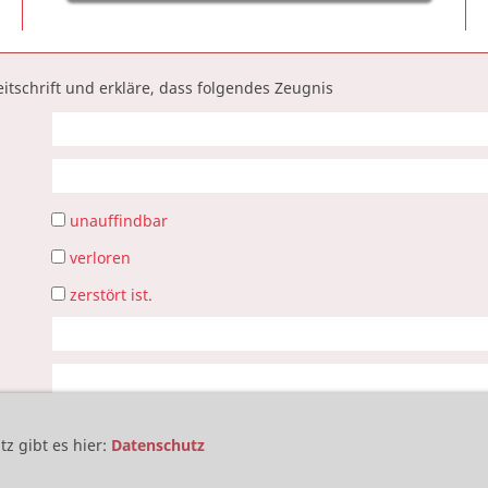
itschrift und erkläre, dass folgendes Zeugnis
unauffindbar
verloren
zerstört ist.
z gibt es hier
:
Datenschutz