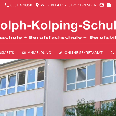
0351 478950
WEBERPLATZ 2, 01217 DRESDEN
OSMETIK
ANMELDUNG
ONLINE SEKRETARIAT