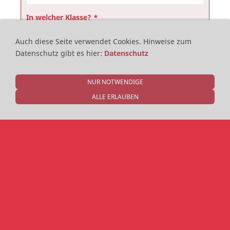
In welcher Klasse? *
Auch diese Seite verwendet Cookies.
Hinweise zum
Datenschutz gibt es hier
:
Datenschutz
E-Mail *
NUR NOTWENDIGE
Telefonnummer für Rückfragen *
ALLE ERLAUBEN
Besondere Bemerkungen
Sicherheitsfrage: 1+3=? *